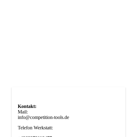
Akku3
Luftschraube
Motor
Schlitten 3
Schlitten 4
Schlitten1
Schlitten2
Kontakt:
Mail:
info@competition-tools.de
Telefon Werkstatt: