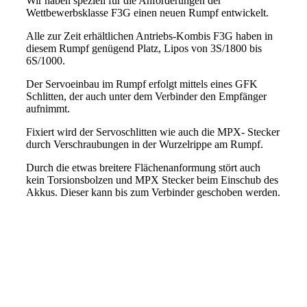
Wir haben speziell für die Anforderungen der
Wettbewerbsklasse F3G einen neuen Rumpf entwickelt.
Alle zur Zeit erhältlichen Antriebs-Kombis F3G haben in
diesem Rumpf genügend Platz, Lipos von 3S/1800 bis
6S/1000.
Der Servoeinbau im Rumpf erfolgt mittels eines GFK
Schlitten, der auch unter dem Verbinder den Empfänger
aufnimmt.
Fixiert wird der Servoschlitten wie auch die MPX- Stecker
durch Verschraubungen in der Wurzelrippe am Rumpf.
Durch die etwas breitere Flächenanformung stört auch
kein Torsionsbolzen und MPX Stecker beim Einschub des
Akkus. Dieser kann bis zum Verbinder geschoben werden.
IMG_20220327_130349_868
IMG_20220327_130210_184
IMG_20220327_130222_298